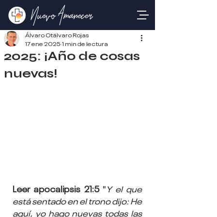
Álvaro Otálvaro Rojas
17 ene 2025
1 min de lectura
2025: ¡Año de cosas
nuevas!
Leer apocalipsis 21:5
 "
Y el que 
está sentado en el trono dijo: He 
aquí, yo hago nuevas todas las 