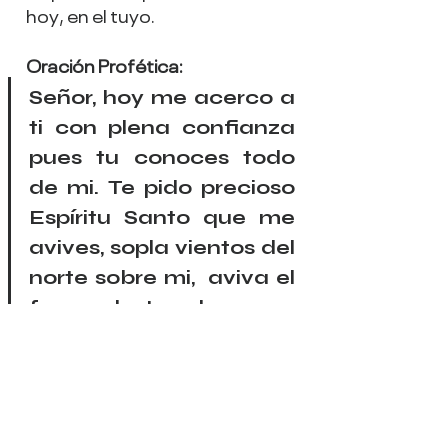
hoy, en el tuyo.
Oración Profética:
Señor, hoy me acerco a 
ti con plena confianza 
pues tu conoces todo 
de mi. Te pido precioso 
Espíritu Santo que me 
avives, sopla vientos del 
norte sobre mi,  aviva el 
fuego de tus dones en 
mi interior, y dame de 
los que aun no tengo, 
para tener más para 
compartir con otros. 