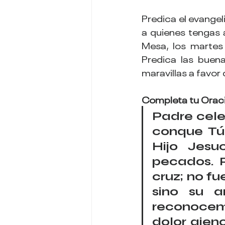
Predica el evangel
a quienes tengas al
Mesa, los martes
Predica las buena
maravillas a favor 
Completa tu Orac
Padre cele
conque Tú
Hijo Jesu
pecados. P
cruz; no fu
sino su a
reconocem
dolor aje