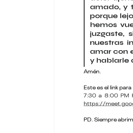
amado, y t
porque lej
hemos vuel
juzgaste, 
nuestras i
amar con e
y hablarle
Amén.
Este es el link par
https://meet.goo
PD. 
Siempre abrim