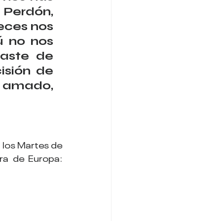
Perdón, 
ces nos 
 no nos 
aste de 
sión de 
 amado, 
. los Martes de 
7:30 a 8:00 PM hora de Colombia o jueves 8:00 a 8:30 PM hora de Europa: 