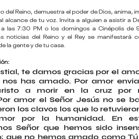
io del Reino, demuestra el poder de Dios, anima, im
 alcance de tu voz. Invita a alguien a asistir a De l
 a las 7:30 PM o los domingos a Cinépolis de 9
s noticias del Reino y el Rey se manifestará c
de la gente y de tu casa.
ión:
stial, te damos gracias por el amo
 nos has amado. Por amor envias
cristo a morir en la cruz por n
or amor el Señor Jesús no se baj
eron los clavos los que lo retuvieron 
mor por la humanidad. En est
os Señor que hemos sido insensi
no; que no hemos amado como Tú 