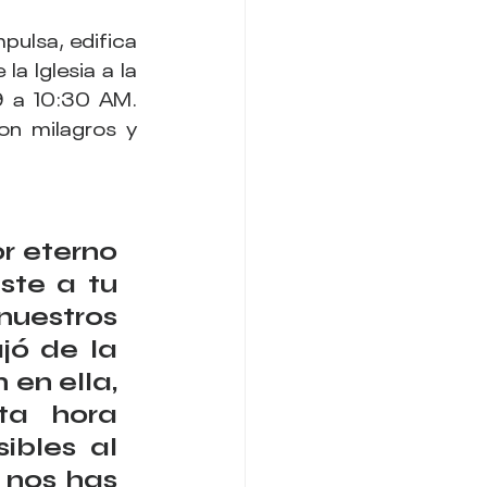
pulsa, edifica 
a Iglesia a la 
 a 10:30 AM. 
on milagros y 
r eterno 
te a tu 
uestros 
ó de la 
en ella, 
a hora 
bles al 
nos has 