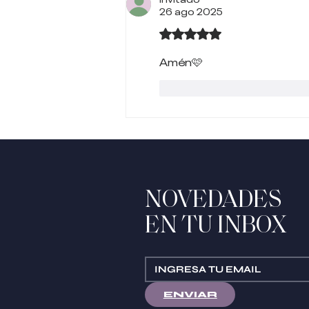
26 ago 2025
Obtuvo 5 de 5 estrellas.
Amén🩷 
Me gusta
Reacciona
NOVEDADES
EN TU INBOX
ENVIAR