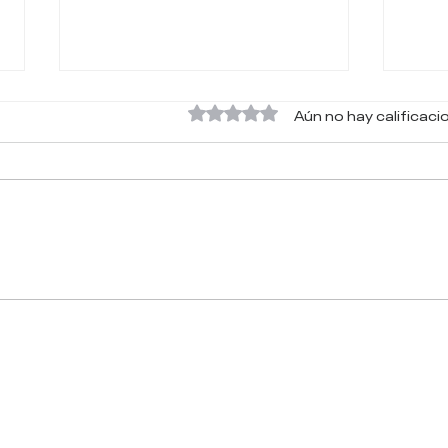
Obtuvo 0 de 5 estrellas.
Aún no hay calificaci
Es Tiempo de
Cóm
Reconstruir tu Vida y
Rein
Cumplir el Propósito de
nac
Dios.
tra
espi