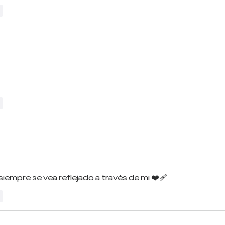
r
r
empre se vea reflejado a través de mi ❤️‍🩹
r