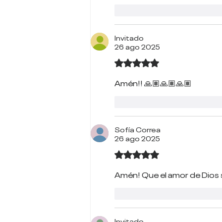
Me gusta
Reacciona
Invitado
26 ago 2025
Obtuvo 5 de 5 estrellas.
Amén!! 🙏🏽🙏🏽🙏🏽
Me gusta
Reacciona
Sofía Correa
26 ago 2025
Obtuvo 5 de 5 estrellas.
Amén! Que el amor de Dios si
Me gusta
Reacciona
Invitado