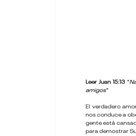
Leer Juan 15:13
 "
Na
amigos
"
El verdadero amor
nos conduce a obed
gente está cansada
para demostrar Su 