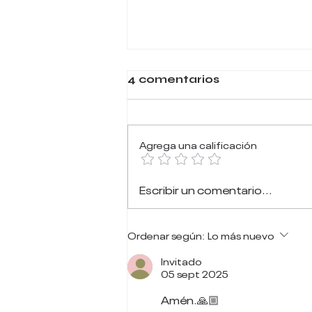
4 comentarios
Agrega una calificación
Dios Puede Hacer
Escribir un comentario...
Mucho Más de lo que
Imaginas.
Ordenar según:
Lo más nuevo
Invitado
05 sept 2025
Amén.🙏🏼 