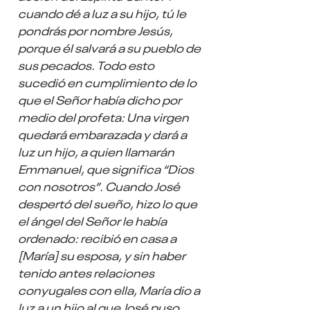
cuando dé a luz a su hijo, tú le 
pondrás por nombre Jesús, 
porque él salvará a su pueblo de 
sus pecados. Todo esto 
sucedió en cumplimiento de lo 
que el Señor había dicho por 
medio del profeta: Una virgen 
quedará embarazada y dará a 
luz un hijo, a quien llamarán 
Emmanuel, que significa “Dios 
con nosotros”. Cuando José 
despertó del sueño, hizo lo que 
el ángel del Señor le había 
ordenado: recibió en casa a 
[María] su esposa, y sin haber 
tenido antes relaciones 
conyugales con ella, María dio a 
luz a un hijo al que José puso 